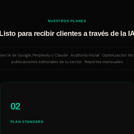
NUESTROS PLANES
Listo para recibir clientes a través de la I
 IA de Google, Perplexity y Claude · Auditoría inicial · Optimización téc
publicaciones editoriales de tu sector · Reportes mensuales
02
PLAN STANDARD