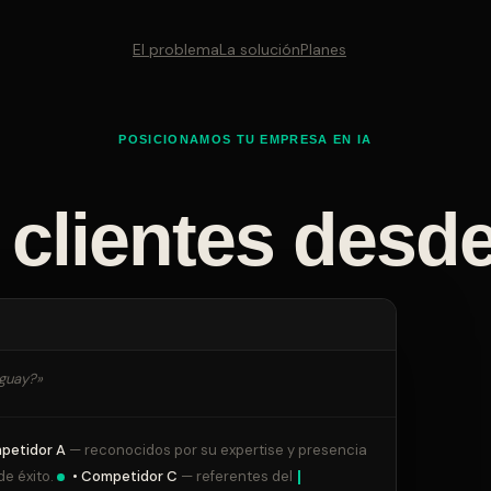
El problema
La solución
Planes
POSICIONAMOS TU EMPRESA EN IA
 clientes desd
aguay?»
petidor A
— reconocidos por su expertise y presencia
e éxito.
• Competidor C
— referentes del sector con