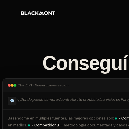
Conseguí
ChatGPT · Nueva conversación
«¿Donde puedo comprar/contratar [tu producto/servicio] en Par
Basándome en múltiples fuentes, las mejores opciones son:
• Com
en medios.
• Competidor B
— metodología documentada y casos d