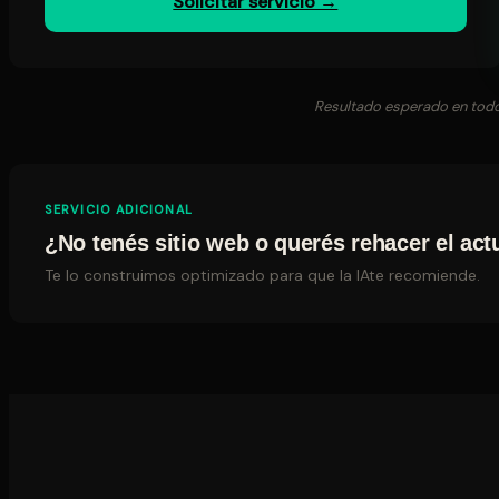
Solicitar servicio →
Resultado esperado en todo
SERVICIO ADICIONAL
¿No tenés sitio web o querés rehacer el act
Te lo construimos optimizado para que la IAte recomiende.