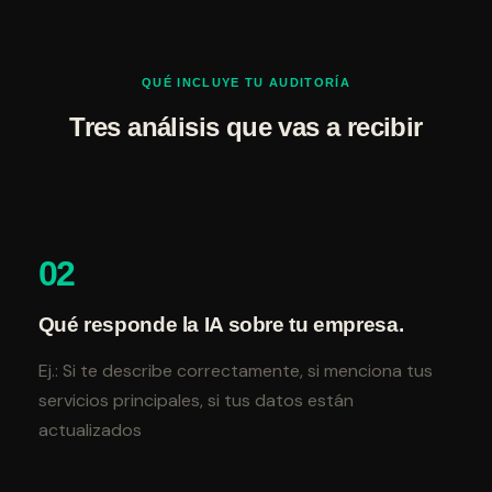
QUÉ INCLUYE TU AUDITORÍA
Tres análisis que vas a recibir
02
Qué responde la IA sobre tu empresa.
Ej.: Si te describe correctamente, si menciona tus
servicios principales, si tus datos están
actualizados