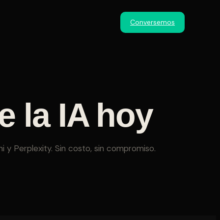
Conversemos
 la IA hoy
 y Perplexity. Sin costo, sin compromiso.